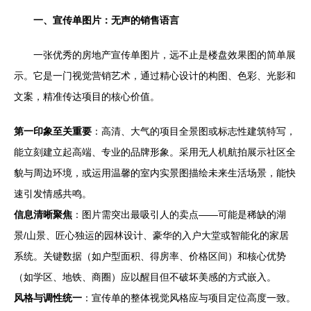
一、宣传单图片：无声的销售语言
一张优秀的房地产宣传单图片，远不止是楼盘效果图的简单展
示。它是一门视觉营销艺术，通过精心设计的构图、色彩、光影和
文案，精准传达项目的核心价值。
第一印象至关重要
：高清、大气的项目全景图或标志性建筑特写，
能立刻建立起高端、专业的品牌形象。采用无人机航拍展示社区全
貌与周边环境，或运用温馨的室内实景图描绘未来生活场景，能快
速引发情感共鸣。
信息清晰聚焦
：图片需突出最吸引人的卖点——可能是稀缺的湖
景/山景、匠心独运的园林设计、豪华的入户大堂或智能化的家居
系统。关键数据（如户型面积、得房率、价格区间）和核心优势
（如学区、地铁、商圈）应以醒目但不破坏美感的方式嵌入。
风格与调性统一
：宣传单的整体视觉风格应与项目定位高度一致。