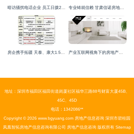
暗访骚扰电话企业 员工日拨2000个电话，房地产信息咨询竟是帮凶
专业铸就信赖 甘肃信诺房地产咨询估价护航您的置业之路
房企携手拓疆 天泰、康大1.54亿元竞得西海岸宅地
产业互联网视角下的房地产信息咨询产品 重塑行业价值与未来
地址：深圳市福田区福田街道岗厦社区福华三路88号财富大厦45B、
45C、45D
电话：1342086**
Copyright © 2026
www.bgyuang.com
房地产信息咨询
深圳市碧桂园
凤凰智拓房地产信息咨询有限公司
房地产信息咨询
版权所有
Sitemap