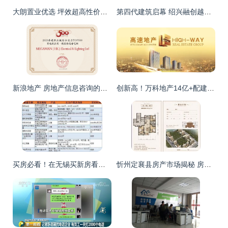
大朗置业优选 坪效超高性价比楼盘深度解析（活动回顾）
第四代建筑启幕 绍兴融创越州府，重塑城市居住新格局
新浪地产 房地产信息咨询的现代化转型与价值重塑
创新高！万科地产14亿+配建111840㎡夺翠亨现售地
买房必看！在无锡买新房看这里！不要中介费哦！
忻州定襄县房产市场揭秘 房源分布与新楼盘价格趋势分析